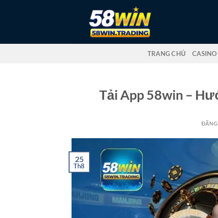
Bỏ
qua
nội
dung
TRANG CHỦ
CASINO
Tải App 58win – Hư
ĐĂNG
25
Th8