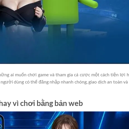
ững ai muốn chơi game và tham gia cá cược một cách tiện lợi 
, người dùng có thể đăng nhập nhanh chóng, giao dịch an toàn và
thay vì chơi bằng bản web