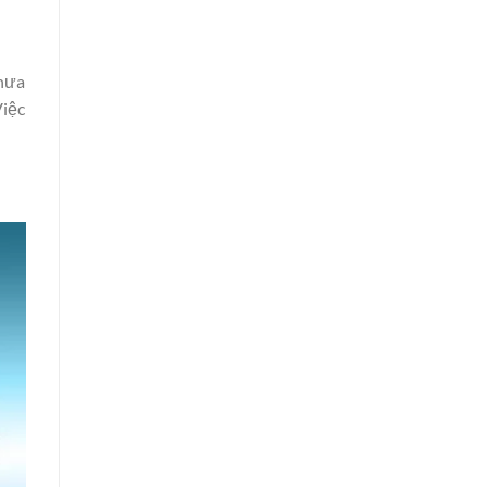
chưa
Việc