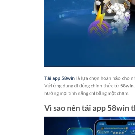
Tải app 58win
là lựa chọn hoàn hảo cho nh
Với ứng dụng di động chính thức từ
58win
hưởng mọi tính năng chỉ bằng một chạm.
Vì sao nên tải app 58win 