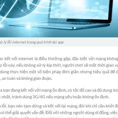
ử lý lỗi internet trong quá trình tải app
oạn kết nối internet là điều thường gặp, đặc biệt với mạng khôn
ặp lỗi này, nếu không xử lý kịp thời, người chơi sẽ mất thời gian v
ời dùng thực hiện một số biện pháp đơn giản nhưng hiệu quả để
, an toàn và không gián đoạn.
ủa bạn đang kết nối với mạng ổn định, có tốc độ cao và đủ dung l
ốt nhất, tránh dùng 3G/4G nếu mạng yếu hoặc không ổn định.
 lỗi, bạn nên tạm dừng và kết nối lại mạng, đôi khi chỉ cần khởi 
có thể giải quyết vấn đề. Đối với những người dùng di động, việc