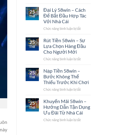
Thủ
Tin
Đây
Thuật
Nóng
Đại Lý 58win – Cách
25
Game
Từ
Để Bắt Đầu Hợp Tác
Th8
Bài
Giới
Với Nhà Cái
–
Sư
Chức năng bình luận bị tắt
ở
Tin
Kê
Đại
Tức
Và
Lý
Nóng
Rút Tiền 58win – Sự
Sới
25
58win
Hổi
Gà
Lựa Chọn Hàng Đầu
Th8
–
Cho
Cho Người Mới
Cách
Người
Chức năng bình luận bị tắt
ở
Để
Chơi
Rút
Bắt
Tiền
Đầu
Nạp Tiền 58win –
25
58win
Hợp
Bước Không Thể
Th8
–
Tác
Thiếu Trước Khi Chơi
Sự
Với
Chức năng bình luận bị tắt
ở
Lựa
Nhà
Nạp
Chọn
Cái
Tiền
Hàng
Khuyến Mãi 58win –
25
58win
Đầu
Hướng Dẫn Tận Dụng
Th8
–
Cho
Ưu Đãi Từ Nhà Cái
Bước
Người
Chức năng bình luận bị tắt
ở
Không
Mới
luôn
Khuyến
Thể
 này
Mãi
Thiếu