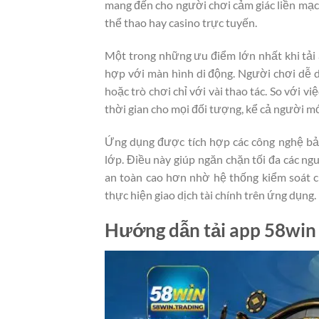
mang đến cho người chơi cảm giác liền mạch
thể thao hay casino trực tuyến.
Một trong những ưu điểm lớn nhất khi tải
hợp với màn hình di động. Người chơi dễ dà
hoặc trò chơi chỉ với vài thao tác. So với v
thời gian cho mọi đối tượng, kể cả người mớ
Ứng dụng được tích hợp các công nghệ bảo
lớp. Điều này giúp ngăn chặn tối đa các ngu
an toàn cao hơn nhờ hệ thống kiểm soát ch
thực hiện giao dịch tài chính trên ứng dụng.
Hướng dẫn tải app 58win 