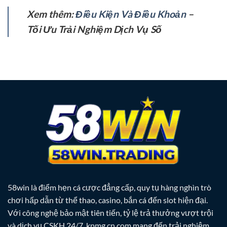
Xem thêm:
Điều Kiện Và Điều Khoản
–
Tối Ưu Trải Nghiệm Dịch Vụ Số
58win
là điểm hẹn cá cược đẳng cấp, quy tụ hàng nghìn trò
chơi hấp dẫn từ thể thao, casino, bắn cá đến slot hiện đại.
Với công nghệ bảo mật tiên tiến, tỷ lệ trả thưởng vượt trội
và dịch vụ CSKH 24/7,
kpmg.cn.com
mang đến trải nghiệm