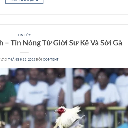
TIN TỨC
 – Tin Nóng Từ Giới Sư Kê Và Sới Gà
 VÀO
THÁNG 8 25, 2025
BỞI
CONTENT