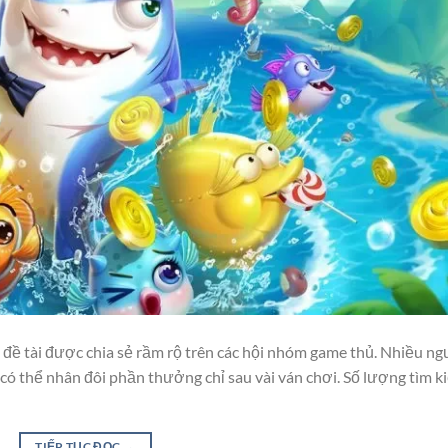
 đề tài được chia sẻ rầm rộ trên các hội nhóm game thủ. Nhiều ng
có thể nhân đôi phần thưởng chỉ sau vài ván chơi. Số lượng tìm k
TIẾP TỤC ĐỌC
→