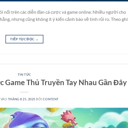
ôi nổi trên các diễn đàn cá cược và game online. Nhiều người cho
thắng, nhưng cũng không ít ý kiến cảnh báo về tính rủi ro. Theo ghi
TIẾP TỤC ĐỌC
→
TIN TỨC
ức Game Thủ Truyền Tay Nhau Gần Đây
 VÀO
THÁNG 8 25, 2025
BỞI
CONTENT