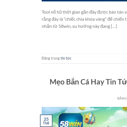
Tool nổ hũ thời gian gần đây được bàn tán s
rằng đây là “chiếc chìa khóa vàng” để chiến 
nhận từ 58win, xu hướng này đang […]
Đăng trong
tin tức
Mẹo Bắn Cá Hay Tin T
ĐĂNG
25
Th8