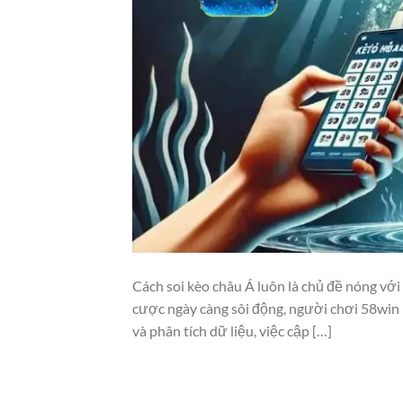
Cách soi kèo châu Á luôn là chủ đề nóng vớ
cược ngày càng sôi động, người chơi 58win 
và phân tích dữ liệu, việc cập […]