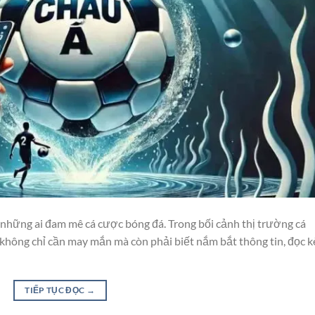
i những ai đam mê cá cược bóng đá. Trong bối cảnh thị trường cá
không chỉ cần may mắn mà còn phải biết nắm bắt thông tin, đọc k
TIẾP TỤC ĐỌC
→