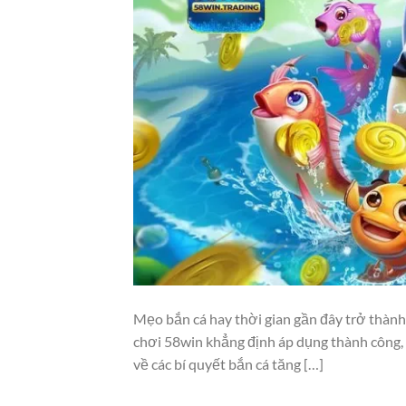
Mẹo bắn cá hay thời gian gần đây trở thành
chơi 58win khẳng định áp dụng thành công, 
về các bí quyết bắn cá tăng […]