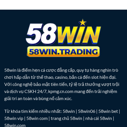
Trước
Hướng
Khi
Dẫn
Chơi
Tận
Dụng
Ưu
Đãi
Từ
Nhà
Cái
58win
là điểm hẹn cá cược đẳng cấp, quy tụ hàng nghìn trò
chơi hấp dẫn từ thể thao, casino, bắn cá đến slot hiện đại.
Với công nghệ bảo mật tiên tiến, tỷ lệ trả thưởng vượt trội
và dịch vụ CSKH 24/7,
kpmg.cn.com
mang đến trải nghiệm
giải trí an toàn và bùng nổ cảm xúc.
Từ khóa tìm kiếm nhiều nhất: 58win | 58win06 | 58win bet |
58win vip | 58win com | trang chủ 58win | nhà cái 58win |
58win.com