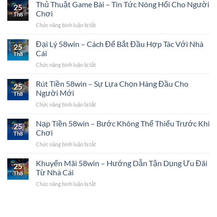
Gà
Thủ Thuật Game Bài – Tin Tức Nóng Hổi Cho Người
Game
Thắng
25
Đá
Thủ
Chơi
Th8
Đúng
Truyền
Chức năng bình luận bị tắt
ở
Cách
Tay
Thủ
–
Nhau
Thuật
Đại Lý 58win – Cách Để Bắt Đầu Hợp Tác Với Nhà
Tin
Gần
25
Game
Nóng
Cái
Đây
Th8
Bài
Từ
Chức năng bình luận bị tắt
ở
–
Giới
Đại
Tin
Sư
Lý
Rút Tiền 58win – Sự Lựa Chọn Hàng Đầu Cho
Tức
Kê
25
58win
Nóng
Người Mới
Và
Th8
–
Hổi
Sới
Chức năng bình luận bị tắt
ở
Cách
Cho
Gà
Rút
Để
Người
Tiền
Nạp Tiền 58win – Bước Không Thể Thiếu Trước Khi
Bắt
Chơi
25
58win
Đầu
Chơi
Th8
–
Hợp
Chức năng bình luận bị tắt
ở
Sự
Tác
Nạp
Lựa
Với
Tiền
Khuyến Mãi 58win – Hướng Dẫn Tận Dụng Ưu Đãi
Chọn
Nhà
25
58win
Hàng
Từ Nhà Cái
Cái
Th8
–
Đầu
Chức năng bình luận bị tắt
ở
Bước
Cho
Khuyến
Không
Người
Mãi
Thể
Mới
58win
Thiếu
–