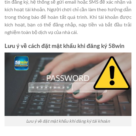
tin đăng ký, hệ thống sẽ gửi email hoặc SMS để xác nhận và
kích hoạt tài khoản. Người chơi chỉ cần làm theo hướng dẫn
trong thông báo để hoàn tất quá trình. Khi tài khoản được
kích hoạt, bạn có thể đăng nhập, nạp tiền và bắt đầu trải
nghiệm toàn bộ dịch vụ của nhà cái.
Lưu ý về cách đặt mật khẩu khi đăng ký 58win
Lưu ý về đặt mật khẩu khi đăng ký tài khoản