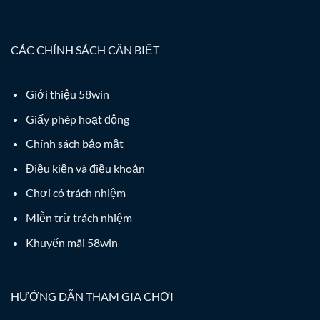
CÁC CHÍNH SÁCH CẦN BIẾT
Giới thiệu 58win
Giấy phép hoạt động
Chính sách bảo mật
Điều kiện và điều khoản
Chơi có trách nhiệm
Miễn trừ trách nhiệm
Khuyến mãi 58win
HƯỚNG DẪN THAM GIA CHƠI