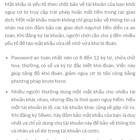
Mật khẩu là yếu tố then chốt bảo vệ tài khoản của bạn khỏi
nguy cơ bị truy cập trái phép hoặc mất tiền trong các giao
dịch. Một mật khẩu mạnh không chỉ giúp bảo vệ thông tin cá
nhân mà còn đảm bảo các giao dịch nạp/rút tiền diễn ra an
toàn. Khi đăng ký tài khoản, người chơi cần chú ý đến nhiều
yếu tố để tạo mật khẩu vừa dễ nhớ vừa khó bị đoán.
Password an toàn nhất nên có 8 đến 12 ký tự, chứa chữ
hoa, thường, có số và ký tự đặc biệt khó đoán. Việc này
giúp tăng độ khó đoán, giảm nguy cơ bị tấn công bằng
phương pháp brute force.
Nhiều người thường dùng một mật khẩu cho nhiều tài
khoản khác nhau, nhưng đây là thói quen nguy hiểm. Nếu
một tài khoản bị lộ, các tài khoản khác cũng sẽ gặp rủi ro.
Khi đăng ký 58win, hãy đảm bảo mật khẩu của bạn là duy
nhất và chỉ sử dụng cho tài khoản này để bảo vệ thông tin
cá nhân và số dư trong tài khoản cá cược.