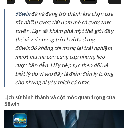
58win
đã và đang trở thành lựa chọn của
rất nhiều cược thủ đam mê cá cược trực
tuyến. Bạn sẽ khám phá một thế giới đầy
thú vị với những trò chơi đa dạng.
58win06 không chỉ mang lại trải nghiệm
mượt mà mà còn cung cấp những kèo
cược hấp dẫn. Hãy tiếp tục theo dõi để
biết lý do vì sao đây là điểm đến lý tưởng
cho những ai yêu thích cá cược.
Lịch sử hình thành và cột mốc quan trọng của
58win