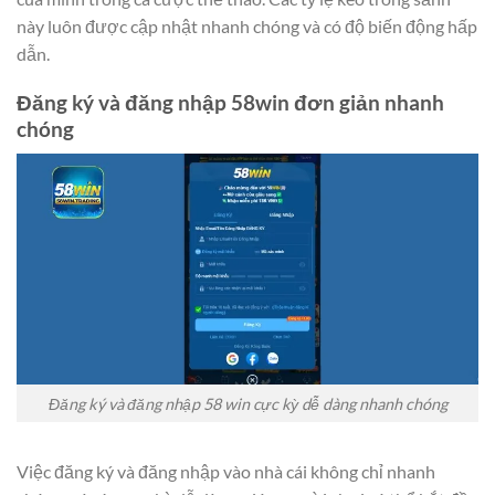
này luôn được cập nhật nhanh chóng và có độ biến động hấp
dẫn.
Đăng ký và đăng nhập 58win đơn giản nhanh
chóng
Đăng ký và đăng nhập 58 win cực kỳ dễ dàng nhanh chóng
Việc đăng ký và đăng nhập vào nhà cái không chỉ nhanh