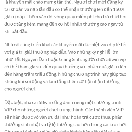
là khuyến mãi chào mừng tân thủ. Người chơi mới đăng ký
tài khoản và nạp lần đầu có thể nhận thưởng lên đến 150%
giá trị nạp. Thêm vào đó, vòng quay miễn phí cho trò chơi hot
được tặng kèm, mang đến cơ hội nhận thưởng cao ngay từ
khi bắt đầu.
Nhà cái cũng triển khai các khuyến mãi đặc biệt vào dịp lễ tết
với giá trị giải thưởng hấp dẫn. Vào những kỳ nghỉ lễ lớn
như Tết Nguyên Đán hoặc Giáng Sinh, người chơi 58win vip
có thể tham gia sự kiện quay thưởng với phần quà giá trị lên
đến hàng trăm triệu đồng. Những chương trình này giúp tạo
không khí sôi động và làm tăng thêm cơ hội nhận thưởng
cho người chơi.
Đặc biệt, nhà cái 58win cũng dành riêng một chương trình
VIP cho những người chơi trung thành. Các thành viên VIP
sẽ nhận được vô vàn ưu đãi như hoàn trả cược thua, phần
thưởng sinh nhật và tỷ lệ thưởng cao hơn trong các trò chơi.
Chương trình này giúp giữ chân khách hàng lâu dài và tạo