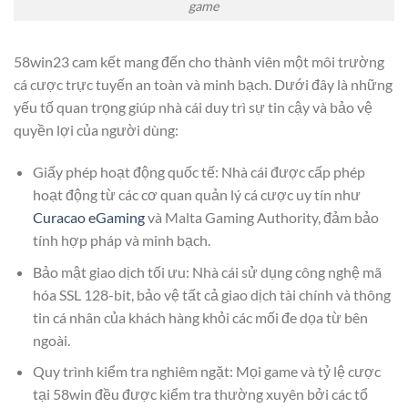
game
58win23 cam kết mang đến cho thành viên một môi trường
cá cược trực tuyến an toàn và minh bạch. Dưới đây là những
yếu tố quan trọng giúp nhà cái duy trì sự tin cậy và bảo vệ
quyền lợi của người dùng:
Giấy phép hoạt động quốc tế: Nhà cái được cấp phép
hoạt động từ các cơ quan quản lý cá cược uy tín như
Curacao eGaming
và Malta Gaming Authority, đảm bảo
tính hợp pháp và minh bạch.
Bảo mật giao dịch tối ưu: Nhà cái sử dụng công nghệ mã
hóa SSL 128-bit, bảo vệ tất cả giao dịch tài chính và thông
tin cá nhân của khách hàng khỏi các mối đe dọa từ bên
ngoài.
Quy trình kiểm tra nghiêm ngặt: Mọi game và tỷ lệ cược
tại 58win đều được kiểm tra thường xuyên bởi các tổ