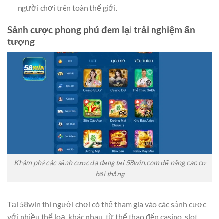
người chơi trên toàn thế giới.
Sảnh cược phong phú đem lại trải nghiệm ấn
tượng
Khám phá các sảnh cược đa dạng tại 58win.com để nâng cao cơ
hội thắng
Tại 58win thì người chơi có thể tham gia vào các sảnh cược
với nhiều thể loại khác nhau, từ thể thao đến casino, slot