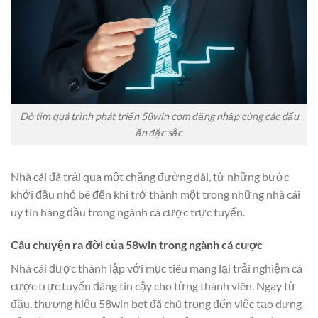
Dò tìm quá trình phát triển 58win com đăng nhập cùng các dấu
ấn đặc sắc
Nhà cái đã trải qua một chặng đường dài, từ những bước
khởi đầu nhỏ bé đến khi trở thành một trong những nhà cái
uy tín hàng đầu trong ngành cá cược trực tuyến.
Câu chuyện ra đời của 58win trong ngành cá cược
Nhà cái được thành lập với mục tiêu mang lại trải nghiệm cá
cược trực tuyến đáng tin cậy cho từng thành viên. Ngay từ
đầu, thương hiệu 58win bet đã chú trọng đến việc tạo dựng